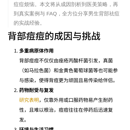
痘痘烦恼。本文将从成因剖析到医美策略，再
到真实案例与 FAQ，全方位分享男生背部祛痘
的实战经验。
背部痘痘的成因与挑战
多重病原体作用
背部痘痘不仅仅由痤疮丙酸杆菌引发，真菌
（如马拉色菌）和金黄色葡萄球菌等也可能参
与感染，使得背痘更为顽固且易传染给伴侣。
药物耐受与复发
研究表明
，仅靠外用或口服药物易产生耐药
性，且难以根治，痘痘往往在停药后迅速复
发。
环境与生活习惯