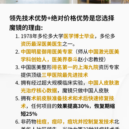
领先技术优势+绝对价格优势是您选择
魔镜的理由:
1978年多伦多大学
医学博士毕业
，多伦多
资历最深医美医生
之一。
中国明星御用医美专家
（师从
中国激光医美
学科创始人，医美界泰斗
赵小忠教授）
中国医美整形
排名第一的上海九院
资历专家
提供顶级
三甲医院最先进技术
拥有经过超大规模临床实验，
中国人皮肤激
光治疗核心数据
，魔镜只做中国人皮肤
拥有
术前皮肤准备技术和术后快速修复技
术
，任何项目的
效果提高30%
，
恢复期缩
短25%
非药物
祛痘，痘印，痘坑
并控制复发技术
北
美华人社区领先，光动力等33种祛痘技术手