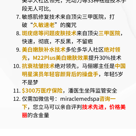
段无人可比,
敏感肌修复技术来自顶尖三甲医院，打
破“
久敏速老
”的魔咒
斑疣痣等问题皮肤技术
来自顶尖
三甲医院
，
快速，彻底，不反黑，不留疤
美白嫩肤补水技术
多伦多华人社区
绝对领
先
，
M22Plus美白嫩肤效果
提升30%技术
抗衰祛皱技术
绝对领先，马俪娜主任是
中国
明星演员年轻容颜背后的操盘手
，年轻5岁
不是梦
$300万医疗保险
，潘医生坐阵监管安全
仅需加微信号：miraclemedspa
咨询一
下
，您立马可以亲自评判
技术先进，价格美
丽
的含金量