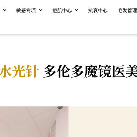
区
敏感专项
痘肌中心
抗衰中心
毛发管理
水光针
多伦多魔镜医