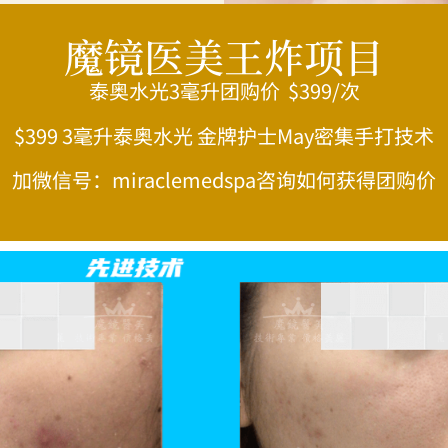
魔镜医美王炸项目
泰奥水光3毫升团购价 $399/次
$399 3毫升泰奥水光 金牌护士May密集手打技术
加微信号：miraclemedspa咨询如何获得团购价