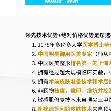
领先技术优势+绝对价格优势是您选
1978年多伦多大学
医学博士毕
中国明星御用医美专家
（师从
中国医美整形
排名第一的上海
拥有经过超大规模临床实验，
拥有
术前皮肤准备技术和术后
非药物
祛痘，痘印，痘坑
并控
敏感肌修复技术来自顶尖三甲
斑疣痣等问题皮肤技术
来自顶