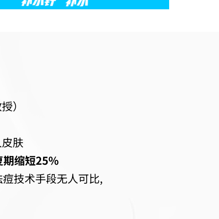
教授）
人皮肤
复期缩短25%
祛痘技术手段无人可比,