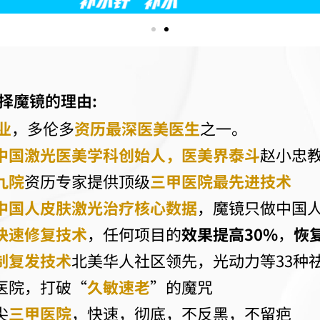
择魔镜的理由:
业
，多伦多
资历最深医美医生
之一。
中国激光医美学科创始人，医美界泰斗
赵小忠
九院
资历专家提供顶级
三甲医院最先进技术
中国人皮肤激光治疗核心数据
，魔镜只做中国
快速修复技术
，任何项目的
效果提高30%
，
恢
制复发技术
北美华人社区领先，光动力等33种
医院，打破“
久敏速老
”的魔咒
尖
三甲医院
，快速，彻底，不反黑，不留疤