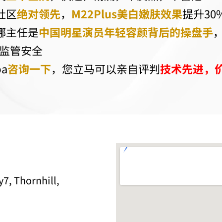
社区
绝对领先
，
M22Plus美白嫩肤效果
提升30
娜主任是
中国明星演员年轻容颜背后的操盘手
监管安全
a
咨询一下
，您立马可以亲自评判
技术先进，
7, Thornhill,